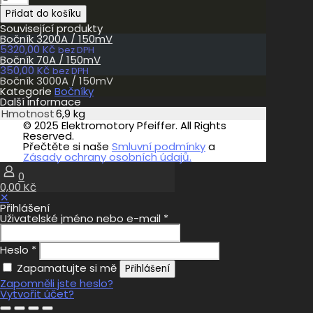
3000A
Přidat do košíku
/
150mV
Související produkty
množství
Bočník 3200A / 150mV
5320,00
Kč
bez DPH
Bočník 70A / 150mV
350,00
Kč
bez DPH
Bočník 3000A / 150mV
Kategorie
Bočníky
Další informace
Hmotnost
6,9 kg
© 2025 Elektromotory Pfeiffer. All Rights
Reserved.
Přečtěte si naše
Smluvní podmínky
a
Zásady ochrany osobních údajů.
0
0,00 Kč
✕
Přihlášení
Uživatelské jméno nebo e-mail
*
Heslo
*
Zapamatujte si mě
Přihlášení
Zapomněli jste heslo?
Vytvořit účet?