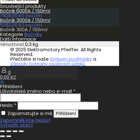
300A
Související produkty
/
Bočník 6000A / 150mV
150mV
7928,00
Kč
množství
bez DPH
Bočník 3000A / 150mV
5292,00
Kč
bez DPH
Bočník 300A / 150mV
Kategorie
Bočníky
Další informace
Hmotnost
0,3 kg
© 2025 Elektromotory Pfeiffer. All Rights
Reserved.
Přečtěte si naše
Smluvní podmínky
a
Zásady ochrany osobních údajů.
0
0,00 Kč
✕
Přihlášení
Uživatelské jméno nebo e-mail
*
Heslo
*
Zapamatujte si mě
Přihlášení
Zapomněli jste heslo?
Vytvořit účet?