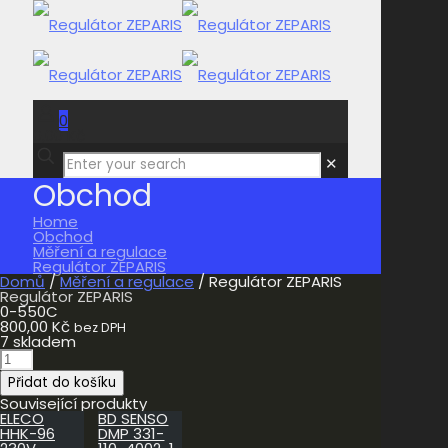
0
0,00 Kč
✕
Obchod
Home
Obchod
Měření a regulace
Regulátor ZEPARIS
Domů
/
Měření a regulace
/ Regulátor ZEPARIS
Regulátor ZEPARIS
0-550C
800,00
Kč
bez DPH
7 skladem
Regulátor
ZEPARIS
Přidat do košíku
množství
Související produkty
ELECO
BD SENSO
HHK-96
DMP 331-