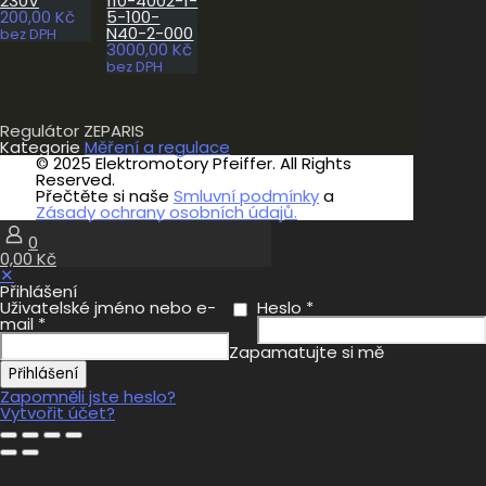
230V
110-4002-1-
200,00
Kč
5-100-
N40-2-000
bez DPH
3000,00
Kč
bez DPH
Regulátor ZEPARIS
Kategorie
Měření a regulace
© 2025 Elektromotory Pfeiffer. All Rights
Reserved.
Přečtěte si naše
Smluvní podmínky
a
Zásady ochrany osobních údajů.
0
0,00 Kč
✕
Přihlášení
Uživatelské jméno nebo e-
Heslo
*
mail
*
Zapamatujte si mě
Přihlášení
Zapomněli jste heslo?
Vytvořit účet?