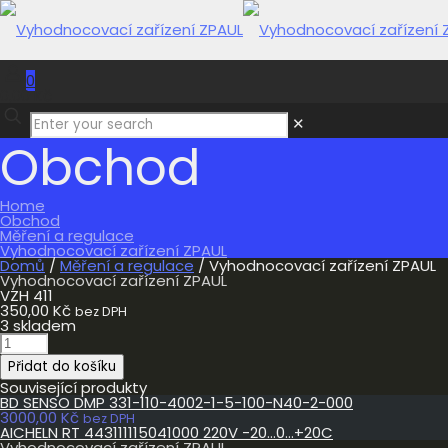
0
0,00 Kč
✕
Obchod
Home
Obchod
Měření a regulace
Vyhodnocovací zařízení ZPAUL
Domů
/
Měření a regulace
/ Vyhodnocovací zařízení ZPAUL
Vyhodnocovací zařízení ZPAUL
VZH 411
350,00
Kč
bez DPH
3 skladem
Vyhodnocovací
zařízení
Přidat do košíku
ZPAUL
množství
Související produkty
BD SENSO DMP 331-110-4002-1-5-100-N40-2-000
3000,00
Kč
bez DPH
AICHELN RT 443111115041000 220V -20…0…+20C
Vyhodnocovací zařízení ZPAUL