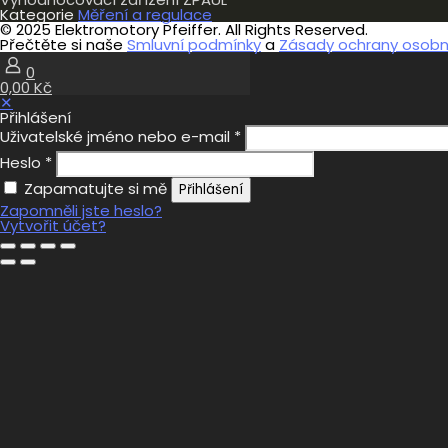
Kategorie
Měření a regulace
© 2025 Elektromotory Pfeiffer. All Rights Reserved.
Přečtěte si naše
Smluvní podmínky
a
Zásady ochrany osobní
0
0,00 Kč
✕
Přihlášení
Uživatelské jméno nebo e-mail
*
Heslo
*
Zapamatujte si mě
Přihlášení
Zapomněli jste heslo?
Vytvořit účet?