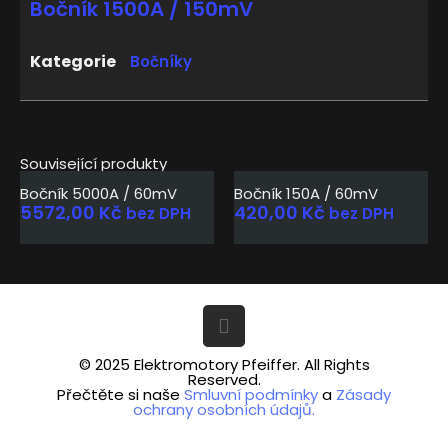
Bočník 1500A / 150mV
Kategorie
Bočníky
Související produkty
Bočník 5000A / 60mV
Bočník 150A / 60mV
5572,00
Kč
420,00
Kč
bez DPH
bez DPH
© 2025 Elektromotory Pfeiffer. All Rights
Reserved.
Přečtěte si naše
Smluvní podmínky
a
Zásady
ochrany osobních údajů.