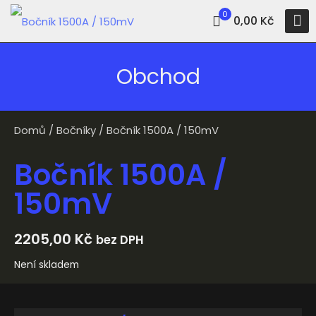
0
0,00 Kč
Obchod
Domů
/
Bočníky
/ Bočník 1500A / 150mV
Bočník 1500A /
150mV
2205,00
Kč
bez DPH
Není skladem