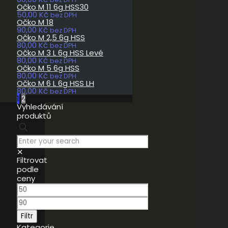
Očko M 11 6g HSS30
50,00
Kč
bez DPH
Očko M 18
90,00
Kč
bez DPH
Očko M 2,5 6g HSS
80,00
Kč
bez DPH
Očko M 3 L 6g HSS Levé
80,00
Kč
bez DPH
Očko M 5 6g HSS
80,00
Kč
bez DPH
Očko M 6 L 6g HSS LH
80,00
Kč
bez DPH
1
2
Vyhledávání
produktů
✕
Filtrovat
podle
ceny
Minimální
cena
Maximální
cena
Filtr
Kategorie