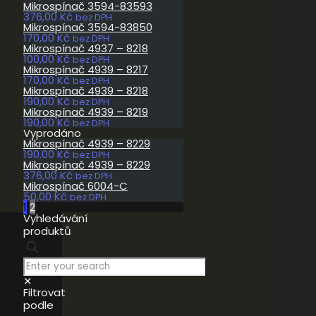
Mikrospínač 3594-83593
376,00
Kč
bez DPH
Mikrospínač 3594-83850
170,00
Kč
bez DPH
Mikrospínač 4937 – 8218
100,00
Kč
bez DPH
Mikrospínač 4939 – 8217
170,00
Kč
bez DPH
Mikrospínač 4939 – 8218
190,00
Kč
bez DPH
Mikrospínač 4939 – 8219
190,00
Kč
bez DPH
Vyprodáno
Mikrospínač 4939 – 8229
190,00
Kč
bez DPH
Mikrospínač 4939 – 8229
376,00
Kč
bez DPH
Mikrospínač 6004-C
50,00
Kč
bez DPH
1
2
Vyhledávání
produktů
✕
Filtrovat
podle