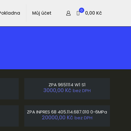
0
0,00 Kč
Pokladna
Můj účet
ZPA 9651114 W1 S1
3000,00
Kč
bez DPH
ZPA INPRES 68 405.114.687.010 0-6MPa
20000,00
Kč
bez DPH