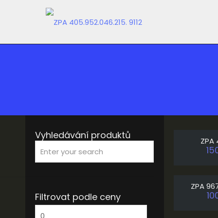
Vyhledávání produktů
ZPA 
15
ZPA 967
10
Filtrovat podle ceny
Minimální
cena