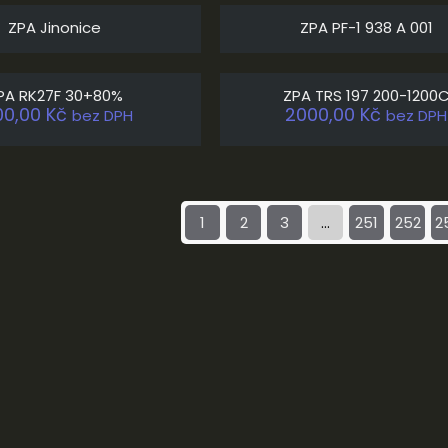
ZPA Jinonice
ZPA PF-1 938 A 001
PA RK27F 30+80%
ZPA TRS 197 200-1200
00,00
Kč
2000,00
Kč
bez DPH
bez DPH
1
2
3
…
251
252
2