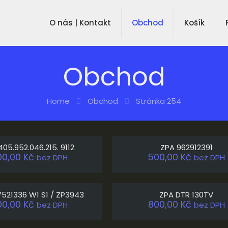
O nás | Kontakt
Obchod
Košík
Obchod
Home
Obchod
Stránka 254
405.952.046.215. 9112
ZPA 962912391
00,00
Kč
500,00
Kč
bez DPH
bez DPH
521336 W1 S1 / ZP3943
ZPA DTR 130TV
00,00
Kč
800,00
Kč
bez DPH
bez DPH